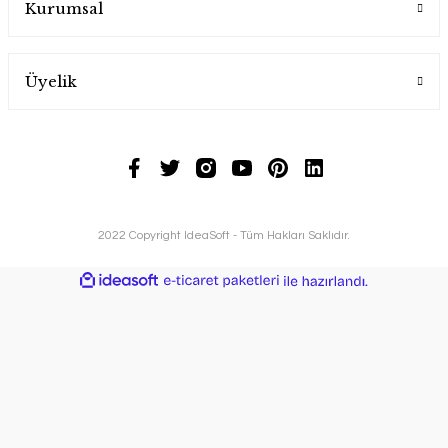
Kurumsal
Üyelik
2022 Copyright IdeaSoft - Tüm Hakları Saklıdır.
ideasoft
ile
e-
hazırlandı.
ticaret
paketleri