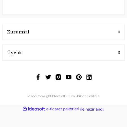
Kurumsal
Üyelik
2022 Copyright IdeaSoft - Tüm Hakları Saklıdır.
ideasoft
ile
e-
hazırlandı.
ticaret
paketleri