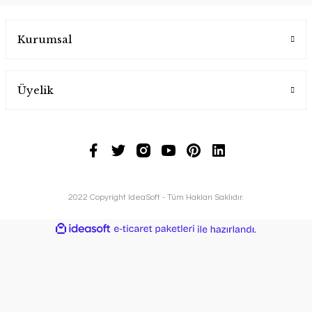
Kurumsal
Üyelik
2022 Copyright IdeaSoft - Tüm Hakları Saklıdır.
ideasoft
ile
e-
hazırlandı.
ticaret
paketleri