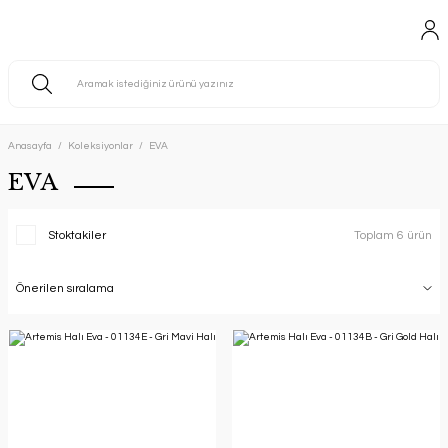
Anasayfa
Koleksiyonlar
EVA
EVA
Stoktakiler
Toplam 6 ürün