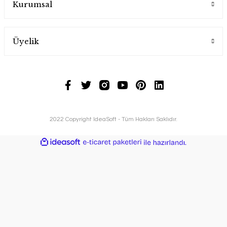
Kurumsal
Üyelik
2022 Copyright IdeaSoft - Tüm Hakları Saklıdır.
ideasoft
ile
e-
hazırlandı.
ticaret
paketleri