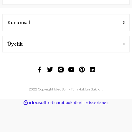
Kurumsal
Üyelik
2022 Copyright IdeaSoft - Tüm Hakları Saklıdır.
ideasoft
ile
e-
hazırlandı.
ticaret
paketleri