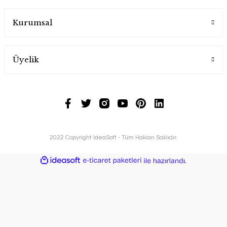
Kurumsal
Üyelik
2022 Copyright IdeaSoft - Tüm Hakları Saklıdır.
ideasoft
ile
e-
hazırlandı.
ticaret
paketleri