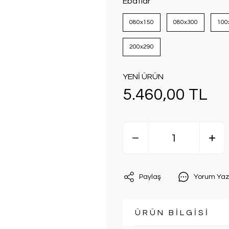
Ebatlar
080x150
080x300
100
200x290
YENİ ÜRÜN
5.460,00 TL
Paylaş
Yorum Yaz
ÜRÜN BİLGİSİ