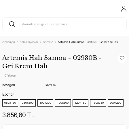
Anasayfa
Koleksiyonlar
SAMOA
Artemis Halı Samoa - 02930B - Gri Krem Halı
Artemis Halı Samoa - 02930B -
Gri Krem Halı
0 Yorum
Kategori
SAMOA
Ebatlar
080x150
080x300
100x200
100x300
120x180
160x230
200x290
3.856,80 TL