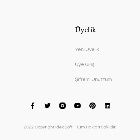
Üyelik
Yeni Üyelik
Üye Girişi
Şifremi Unuttum
2022 Copyright IdeaSoft - Tüm Hakları Saklıdır.