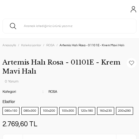
Anasayfa
Koleksiyonlar
ROSA
Artemis Halı Rosa - 01101E - Krem Mavi Halı
Artemis Halı Rosa - 01101E - Krem
Mavi Halı
0 Yorum
Kategori
ROSA
Ebatlar
080x150
080x300
100x200
100x300
120x180
160x230
200x290
2.769,60 TL