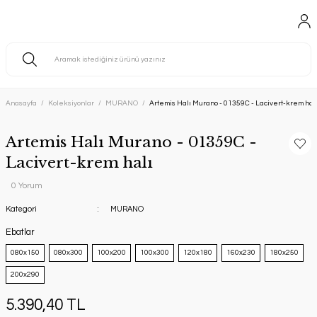
Anasayfa
Koleksiyonlar
MURANO
Artemis Halı Murano - 01359C - Lacivert-krem hal
Artemis Halı Murano - 01359C -
Lacivert-krem halı
0 Yorum
Kategori
MURANO
Ebatlar
080x150
080x300
100x200
100x300
120x180
160x230
180x250
200x290
5.390,40 TL