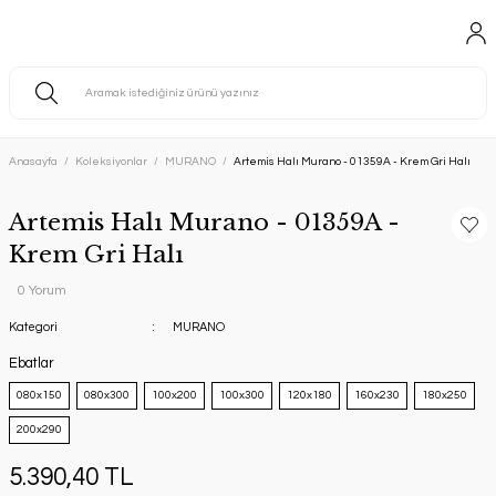
Anasayfa
Koleksiyonlar
MURANO
Artemis Halı Murano - 01359A - Krem Gri Halı
Artemis Halı Murano - 01359A -
Krem Gri Halı
0 Yorum
Kategori
MURANO
Ebatlar
080x150
080x300
100x200
100x300
120x180
160x230
180x250
200x290
5.390,40 TL