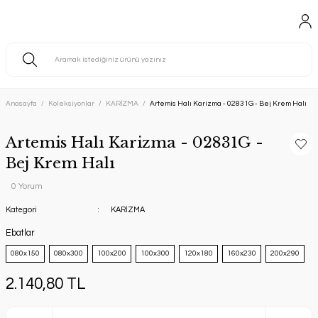
Anasayfa
Koleksiyonlar
KARİZMA
Artemis Halı Karizma - 02831G - Bej Krem Halı
Artemis Halı Karizma - 02831G -
Bej Krem Halı
0 Yorum
Kategori
KARİZMA
Ebatlar
080x150
080x300
100x200
100x300
120x180
160x230
200x290
2.140,80 TL