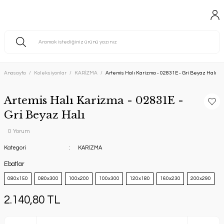
Anasayfa
Koleksiyonlar
KARİZMA
Artemis Halı Karizma - 02831E - Gri Beyaz Halı
Artemis Halı Karizma - 02831E -
Gri Beyaz Halı
0 Yorum
Kategori
KARİZMA
Ebatlar
080x150
080x300
100x200
100x300
120x180
160x230
200x290
2.140,80 TL