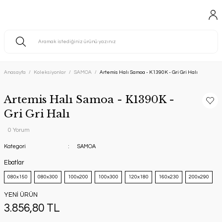
Anasayfa
Koleksiyonlar
SAMOA
Artemis Halı Samoa - K1390K - Gri Gri Halı
Artemis Halı Samoa - K1390K -
Gri Gri Halı
0 Yorum
Kategori
SAMOA
Ebatlar
080x150
080x300
100x200
100x300
120x180
160x230
200x290
YENİ ÜRÜN
3.856,80 TL