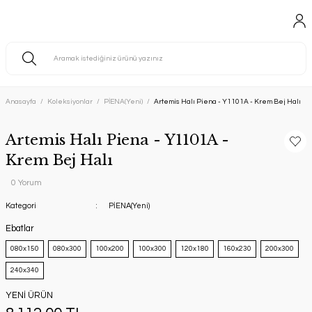
Anasayfa
Koleksiyonlar
PİENA(Yeni)
Artemis Halı Piena - Y1101A - Krem Bej Halı
Artemis Halı Piena - Y1101A -
Krem Bej Halı
0 Yorum
Kategori
PİENA(Yeni)
Ebatlar
080x150
080x300
100x200
100x300
120x180
160x230
200x300
240x340
YENİ ÜRÜN