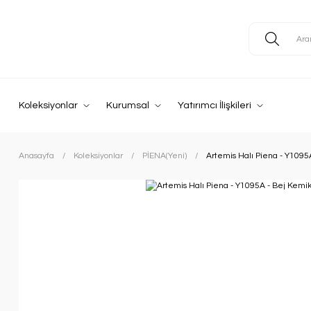
Koleksiyonlar
Kurumsal
Yatırımcı İlişkileri
Anasayfa
Koleksiyonlar
PİENA(Yeni)
Artemis Halı Piena - Y1095