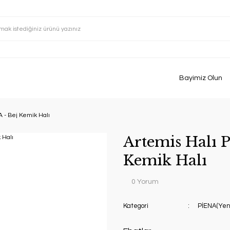
Bayimiz Olun
A - Bej Kemik Halı
Artemis Halı P
Kemik Halı
0 Yorum
Kategori
PİENA(Yen