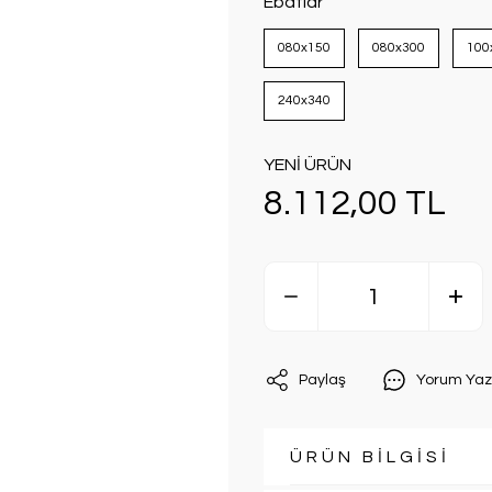
Ebatlar
080x150
080x300
100
240x340
YENİ ÜRÜN
8.112,00 TL
Paylaş
Yorum Yaz
ÜRÜN BİLGİSİ