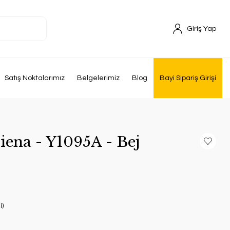
Giriş Yap
Satış Noktalarımız
Belgelerimiz
Blog
Bayi Sipariş Girişi
iena - Y1095A - Bej
i)