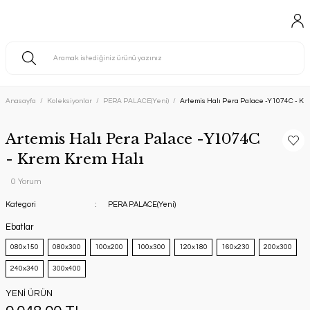
Anasayfa
Koleksiyonlar
PERA PALACE(Yeni)
Artemis Halı Pera Palace -Y1074C - Kr
Artemis Halı Pera Palace -Y1074C
- Krem Krem Halı
0 Yorum
Kategori
PERA PALACE(Yeni)
Ebatlar
080x150
080x300
100x200
100x300
120x180
160x230
200x300
240x340
300x400
YENİ ÜRÜN