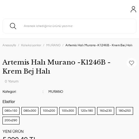
Anasayfa
Koleksiyonlar
MURANO
Artemis Halı Murano -K1246B - Krem Bej Halı
Artemis Halı Murano -K1246B -
Krem Bej Halı
0 Yorum
Kategori
MURANO
Ebatlar
080x150
080x300
100x200
100x300
120x180
160x230
180x250
200x290
YENİ ÜRÜN