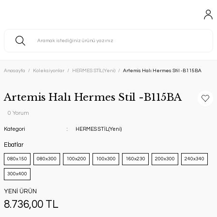
Anasayfa
Koleksiyonlar
HERMES STİL(Yeni)
Artemis Halı Hermes Stil -B115BA
Artemis Halı Hermes Stil -B115BA
0 Yorum
Kategori
HERMES STİL(Yeni)
Ebatlar
080x150
080x300
100x200
100x300
160x230
200x300
240x340
300x400
YENİ ÜRÜN
8.736,00 TL