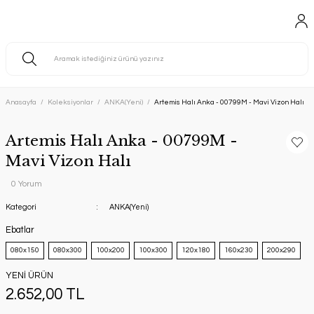
Anasayfa
Koleksiyonlar
ANKA(Yeni)
Artemis Halı Anka - 00799M - Mavi Vizon Halı
Artemis Halı Anka - 00799M -
Mavi Vizon Halı
0 Yorum
Kategori
ANKA(Yeni)
Ebatlar
080x150
080x300
100x200
100x300
120x180
160x230
200x290
YENİ ÜRÜN
2.652,00 TL