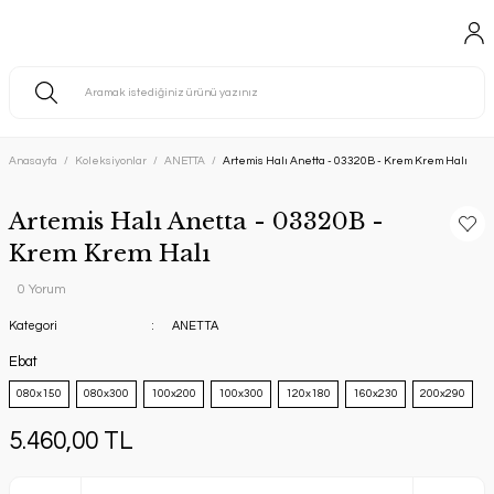
Anasayfa
Koleksiyonlar
ANETTA
Artemis Halı Anetta - 03320B - Krem Krem Halı
Artemis Halı Anetta - 03320B -
Krem Krem Halı
0 Yorum
Kategori
ANETTA
Ebat
080x150
080x300
100x200
100x300
120x180
160x230
200x290
5.460,00 TL