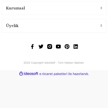
Kurumsal
Üyelik
2022 Copyright IdeaSoft - Tüm Hakları Saklıdır.
ideasoft
ile
e-
hazırlandı.
ticaret
paketleri