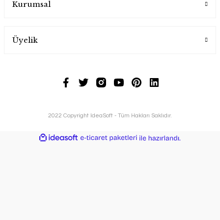
Kurumsal
Üyelik
2022 Copyright IdeaSoft - Tüm Hakları Saklıdır.
ideasoft
ile
e-
hazırlandı.
ticaret
paketleri