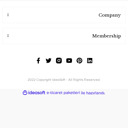
Company
Membership
2022 Copyright IdeaSoft - All Rights Reserved.
ideasoft
ile
e-
hazırlandı.
ticaret
paketleri