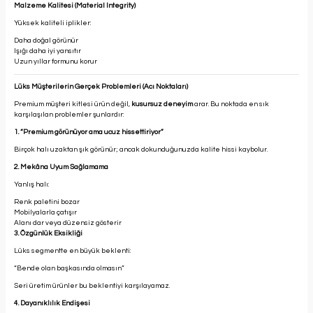
Malzeme Kalitesi (Material Integrity)
Yüksek kaliteli iplikler:
Daha doğal görünür
Işığı daha iyi yansıtır
Uzun yıllar formunu korur
Lüks Müşterilerin Gerçek Problemleri (Acı Noktaları)
Premium müşteri kitlesi ürün değil,
kusursuz deneyim
arar. Bu noktada en sık
karşılaşılan problemler şunlardır:
1. “Premium görünüyor ama ucuz hissettiriyor”
Birçok halı uzaktan şık görünür; ancak dokunduğunuzda kalite hissi kaybolur.
2. Mekâna Uyum Sağlamama
Yanlış halı:
Renk paletini bozar
Mobilyalarla çatışır
Alanı dar veya düzensiz gösterir
3. Özgünlük Eksikliği
Lüks segmentte en büyük beklenti:
“Bende olan başkasında olmasın”
Seri üretim ürünler bu beklentiyi karşılayamaz.
4. Dayanıklılık Endişesi