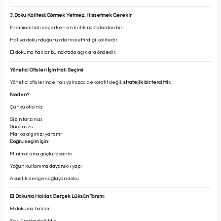
3. Doku Kalitesi: Görmek Yetmez, Hissetmek Gerekir
Premium halı seçerken en kritik noktalardan biri:
Halıya dokunduğunuzda hissettirdiği kalitedir.
El dokuma halılar bu noktada açık ara öndedir.
Yönetici Ofisleri İçin Halı Seçimi
Yönetici ofislerinde halı yalnızca dekoratif değil,
stratejik bir tercihtir.
Neden?
Çünkü ofisiniz:
Sizin tarzınızı
Gücünüzü
Marka algınızı yansıtır
Doğru seçim için:
Minimal ama güçlü tasarım
Yoğun kullanıma dayanıklı yapı
Akustik denge sa
ğ
layan doku
El Dokuma Halılar: Gerçek Lüksün Tanımı
El dokuma halılar: