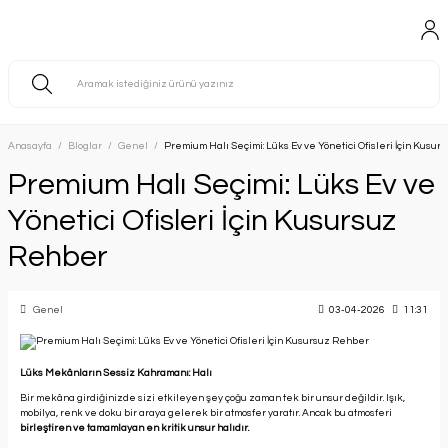
Anasayfa
Bloglar
Genel
Premium Halı Seçimi: Lüks Ev ve Yönetici Ofisleri İçin Kusu
Premium Halı Seçimi: Lüks Ev ve
Yönetici Ofisleri İçin Kusursuz
Rehber
Genel
03-04-2026
11:31
Lüks Mekânların Sessiz Kahramanı: Halı
Bir mekâna girdiğinizde sizi etkileyen şey çoğu zaman tek bir unsur değildir. Işık,
mobilya, renk ve doku bir araya gelerek bir atmosfer yaratır. Ancak bu atmosferi
birleştiren ve tamamlayan en kritik unsur halıdır.