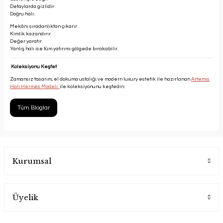
Detaylarda gizlidir
Doğru halı:
Mekânı sıradanlıktan çıkarır
Kimlik kazandırır
Değer yaratır
Yanlış halı ise tüm yatırımı gölgede bırakabilir.
Koleksiyonu Keşfet
Zamansız tasarım, el dokuma ustalığı ve modern luxury estetik ile hazırlanan
Artemis
Halı Hermes Modeli
ile koleksiyonunu keşfedin:
Tüm Bloglar
Kurumsal
Üyelik