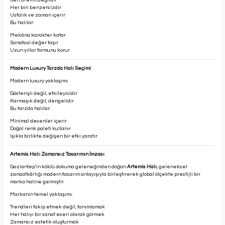
Seri üretim değildir
Her biri benzersizdir
Ustalık ve zaman içerir
Bu halılar:
Mekâna karakter katar
Sanatsal değer taşır
Uzun yıllar formunu korur
Modern Luxury Tarzda Halı Seçimi
Modern luxury yaklaşımı:
Gösterişli değil, etkileyicidir
Karmaşık değil, dengelidir
Bu tarzda halılar:
Minimal desenler içerir
Doğal renk paleti kullanır
Işıkla birlikte değişen bir etki yaratır
Artemis Halı: Zamansız Tasarımın İmzası
Gaziantep’in köklü dokuma geleneğinden doğan
Artemis Halı
, geleneksel
zanaatkârlığı modern tasarım anlayışıyla birleştirerek global ölçekte prestijli bir
marka haline gelmiştir.
Markanın temel yaklaşımı:
Trendleri takip etmek değil, tanımlamak
Her halıyı bir sanat eseri olarak görmek
Zamansız estetik oluşturmak