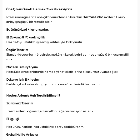
Öne Çıkan Örnek: Hermes Color Koleksiyonu
Premium segmentte öne çıkan ürünlerden biri olan
Hermes Color
, modern luxury
anlayışın güçlü bir temsilcisidir.
Bu ürünü özel kılan unsurlar:
El Dokuma & Yüksek İşçilik
Her detayı ustalıkla işlenmiş kalitesiyle fark yaratır.
Özgün Tasarım
Standart desenlerin ötesinde, mekânın karakterini belirleyen güçlü bir tasarım dili
sunar.
Modern Luxury Uyum
Hem lüks ev salonlarında hem de yönetici ofislerinde kusursuz uyum sağlar.
Doku ve Işık Etkileşimi
Farklı açılardan farklı algı yaratarak mekâna derinlik kazandırır.
Neden Artemis Halı Tercih Edilmeli?
Zamansız Tasarım
Trendlerden bağımsız, uzun yıllar değerini koruyan estetik.
El İşçiliği
Her ürünün arkasında ustalık ve detay odaklı üretim.
Global Kalite Anlayışı