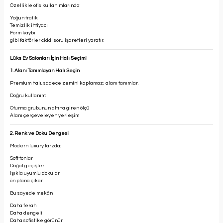
Özellikle ofis kullanımlarında:
Yoğun trafik
Temizlik ihtiyacı
Form kaybı
gibi faktörler ciddi soru işaretleri yaratır.
Lüks Ev Salonları İçin Halı Seçimi
1. Alanı Tanımlayan Halı Seçin
Premium halı, sadece zemini kaplamaz; alanı tanımlar.
Doğru kullanım:
Oturma grubunun altına giren ölçü
Alanı çerçeveleyen yerleşim
2. Renk ve Doku Dengesi
Modern luxury tarzda:
Soft tonlar
Doğal geçişler
Işıkla uyumlu dokular
ön plana çıkar.
Bu sayede mekân:
Daha ferah
Daha dengeli
Daha sofistike görünür