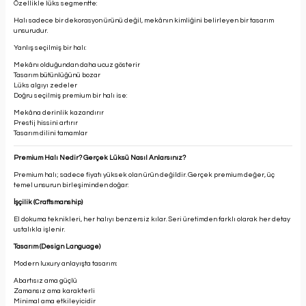
Özellikle lüks segmentte:
Halı sadece bir dekorasyon ürünü değil, mekânın kimliğini belirleyen bir tasarım
unsurudur.
Yanlış seçilmiş bir halı:
Mekânı olduğundan daha ucuz gösterir
Tasarım bütünlüğünü bozar
Lüks algıyı zedeler
Doğru seçilmiş premium bir halı ise:
Mekâna derinlik kazandırır
Prestij hissini artırır
Tasarım dilini tamamlar
Premium Halı Nedir? Gerçek Lüksü Nasıl Anlarsınız?
Premium halı; sadece fiyatı yüksek olan ürün değildir. Gerçek premium değer, üç
temel unsurun birleşiminden doğar:
İşçilik (Craftsmanship)
El dokuma teknikleri, her halıyı benzersiz kılar. Seri üretimden farklı olarak her detay
ustalıkla işlenir.
Tasarım (Design Language)
Modern luxury anlayışta tasarım:
Abartısız ama güçlü
Zamansız ama karakterli
Minimal ama etkileyicidir