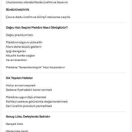
Uluslararası standartlarda üretim ve tasarım.
Sürdürülebilirlik
Çevre dostu üretim ve bilinçli malzeme seçimi.
Doğru Halı Seçimi Mekânı Nasıl Dönüştürür?
Doğru premium halı:
Mekânın algısını yükseltir
Alanı daha büyük gösterir
Işığı dengeler
Akustik konfor sağlar
Ve en önemlisi:
Mekâna “tamamlanmışlık” hissi kazandırır
Sık Yapılan Hatalar
Halıyı en son seçmek
Sadece fiyat odakl
ı
karar vermek
Mek
â
na uygun
ö
l
çü
almamak
Kaliteyi sadece g
ö
r
ü
n
ü
mle de
ğ
erlendirmek
Seri
ü
retimi premium zannetmek
Sonuç: Lüks, Detaylarda Saklıdır
Gerçek lüks:
Gösterişte değil