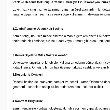
Renk ve Desenle Dokunuş: Artemis Halılarıyla Ev Dekorasyonunuza Ca
Evlerimiz, kişiliğimizi ve tarzımızı yansıtan özel alanlardır. Her det
rengine uygun halı seçimi ve renkli obje kullanımının dekorasyonunuz
1.Zemin Rengine Uygun Halı Seçimi:
Zemin rengi, halı seçiminde dikkate almanız gereken önemli bir faktör
tonlarında bir zeminde, turuncu, sarı veya kırmızı gibi sıcak renklere s
2.Renkli Objelerle Odak Noktası Yaratın:
Dekorasyonunuzda renkli objeler kullanarak odanın görsel ilgisini çekebi
katabilirsiniz. Örneğin, bir gri halı üzerine turkuaz yastıklar ve sarı bi
3.Desenlerle Oynayın:
Desenli halılar, dekorasyona hareket ve derinlik katar. Odanızda daha
geometrik desenlere sahip bir halı odanızın odak noktası olabilir.
4.Kontrast Oluşturun:
Zemin renginizle kontrast oluşturacak halı seçimleri yaparak odanıza 