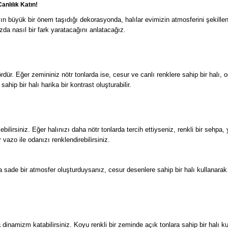
nlılık Katın!
ayın büyük bir önem taşıdığı dekorasyonda, halılar evimizin atmosferini şekillen
da nasıl bir fark yaratacağını anlatacağız.
dür. Eğer zemininiz nötr tonlarda ise, cesur ve canlı renklere sahip bir halı, 
ahip bir halı harika bir kontrast oluşturabilir.
lirsiniz. Eğer halınızı daha nötr tonlarda tercih ettiyseniz, renkli bir sehpa, y
r vazo ile odanızı renklendirebilirsiniz.
 sade bir atmosfer oluşturduysanız, cesur desenlere sahip bir halı kullanarak g
dinamizm katabilirsiniz. Koyu renkli bir zeminde açık tonlara sahip bir halı k