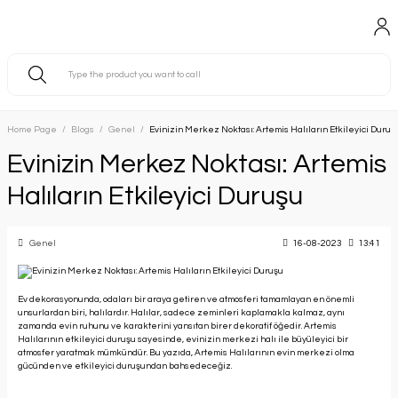
Home Page
Blogs
Genel
Evinizin Merkez Noktası: Artemis Halıların Etkileyici Duruş
Evinizin Merkez Noktası: Artemis
Halıların Etkileyici Duruşu
Genel
16-08-2023
13:41
Ev dekorasyonunda, odaları bir araya getiren ve atmosferi tamamlayan en önemli
unsurlardan biri, halılardır. Halılar, sadece zeminleri kaplamakla kalmaz, aynı
zamanda evin ruhunu ve karakterini yansıtan birer dekoratif öğedir. Artemis
Halılarının etkileyici duruşu sayesinde, evinizin merkezi halı ile büyüleyici bir
atmosfer yaratmak mümkündür. Bu yazıda, Artemis Halılarının evin merkezi olma
gücünden ve etkileyici duruşundan bahsedeceğiz.