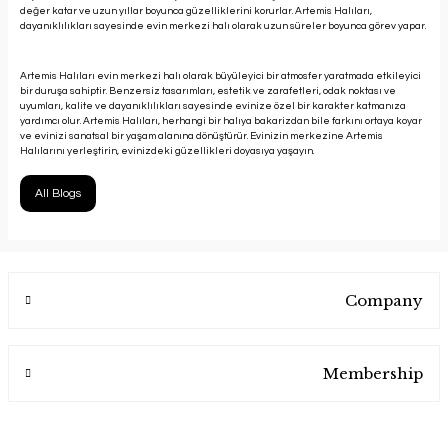
değer katar ve uzun yıllar boyunca güzelliklerini korurlar. Artemis Halıları,
dayanıklılıkları sayesinde evin merkezi halı olarak uzun süreler boyunca görev yapar.
Artemis Halıları evin merkezi halı olarak büyüleyici bir atmosfer yaratmada etkileyici
bir duruşa sahiptir. Benzersiz tasarımları, estetik ve zarafetleri, odak noktası ve
uyumları, kalite ve dayanıklılıkları sayesinde evinize özel bir karakter katmanıza
yardımcı olur. Artemis Halıları, herhangi bir halıya bakarizdan bile farkını ortaya koyar
ve evinizi sanatsal bir yaşam alanına dönüştürür. Evinizin merkezine Artemis
Halılarını yerleştirin, evinizdeki güzellikleri doyasıya yaşayın.
All Blogs
Company
Membership