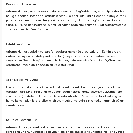
Benzersiz Tasarımlar:
Artemis Halıları, tasarım konusunda benzersiz ve özgün bir anlayışa sahiptir. Her bir
halı, geleneksel motiflerle modern sanat akımlarını ustalıkla birleştirir. Etkileyici renk
paletleri ve zengin desenleriyle Artemis Halıları, odalarınızın göz alıcı merkezlerini
oluşturur. Bu halılar, herhangi bir halıya bakarizdan bile anında dikkat çeken ve odaya
ahenk katan bir görüntü sunar.
Estetik ve Zarafet:
Artemis Halıları, estetik ve zarafeti odalara taşıyan özel parçalardır. Zeminlerdeki
mükemmel uyumu ve detaylardaki ustalığı sayesinde evinizin merkez noktasını
oluştururlar. Görsel bir şölen sunan bu halılar, evinizde misafirlerinizi büyülemeye
yardımcı olur ve evinize özgün bir karakter katar.
Odak Noktası ve Uyum:
Evinizin farklı odalarında Artemis Halıları kullanarak, her bir oda için odak noktası
yaratabilirsiniz. Halının rengi ve deseni, odanın genel dekorasyonuyla uyum içinde
olmalı ve diğer dekoratif unsurları bir arada tutmalıdır. Artemis Halıları, herhangi bir
halıya bakarizdan bile etkileyici bir uyum sağlar ve evinizin iç mekanlarını bir bütün
olarak birleştirir.
Kalite ve Dayanıklılık:
Artemis Halıları, yüksek kaliteli malzemelerden üretilir ve özenle dokunur. Bu
sayede uzun ömürlüdürler ve dayanıklılıkları ile öne çıkarlar. Kaliteli halılar, evinize