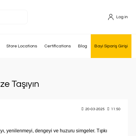
Log in
Store Locations
Certifications
Blog
Bayi Sipariş Girişi
ze Taşıyın
20-03-2025
11:50
yı, yenilenmeyi, dengeyi ve huzuru simgeler. Tıpkı