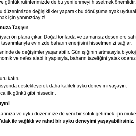
e günlük rutinlerimizde de bu yenilenmeyi hissetmek önemlidir.
u düzenimizde değişiklikler yaparak bu dönüşüme ayak uydurabi
mak için yanınızdayız!
nuza Taşıyın
ihtiyacı ön plana çıkar. Doğal tonlarda ve zamansız desenlere s
tasarımlarıyla evinizde baharın enerjisini hissetmenizi sağlar.
inde de değişimler yaşanabilir. Gün ışığının artmasıyla biyoloji
nomik ve nefes alabilir yapısıyla, baharın tazeliğini yatak odanı
uru kalın.
syonda destekleyerek daha kaliteli uyku deneyimi yaşayın.
rca ilk günkü gibi hissedin.
ıyın!
arınıza ve uyku düzeninize de yeni bir soluk getirmek için mükem
atak ile sağlıklı ve rahat bir uyku deneyimi yaşayabilirsiniz.