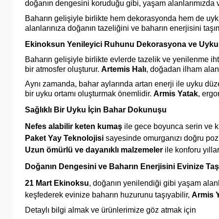
doğanın dengesini koruduğu gibi, yaşam alanlarımızda v
Baharın gelişiyle birlikte hem dekorasyonda hem de uyk
alanlarınıza doğanın tazeliğini ve baharın enerjisini taşı
Ekinoksun Yenileyici Ruhunu Dekorasyona ve Uyku
Baharın gelişiyle birlikte evlerde tazelik ve yenilenme 
bir atmosfer oluşturur.
Artemis Halı
, doğadan ilham alan 
Aynı zamanda, bahar aylarında artan enerji ile uyku düzen
bir uyku ortamı oluşturmak önemlidir.
Armis Yatak
, ergo
Sağlıklı Bir Uyku İçin Bahar Dokunuşu
Nefes alabilir keten kumaş
ile gece boyunca serin ve k
Paket Yay Teknolojisi
sayesinde omurganızı doğru pozi
Uzun ömürlü ve dayanıklı malzemeler
ile konforu yılla
Doğanın Dengesini ve Baharın Enerjisini Evinize Taş
21 Mart Ekinoksu
, doğanın yenilendiği gibi yaşam alanl
keşfederek evinize baharın huzurunu taşıyabilir,
Armis Y
Detaylı bilgi almak ve ürünlerimize göz atmak için