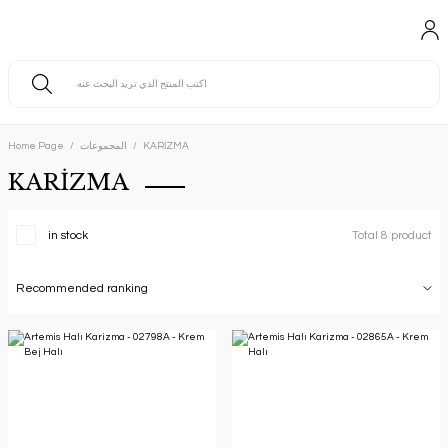
KARİZMA
المجموعات
Home Page
KARİZMA
in stock
Total 8 product