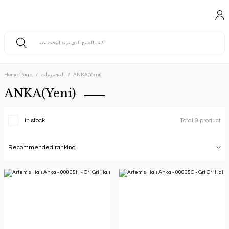
ANKA(Yeni)
المجموعات
Home Page
ANKA(Yeni)
in stock
Total 9 product