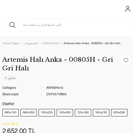
Artemis Halı Anka - 00805H - Gri Gri Halı
ANKA(Yeni)
المجموعات
Home Page
Artemis Halı Anka - 00805H - Gri
Gri Halı
0 تعليق
Category
ANKA(Yeni)
Stock code
DVF9X1V86G
Ebatlar
080x150
080x300
100x200
100x300
120x180
160x230
200x290
منتج جديد
2.652,00 TL