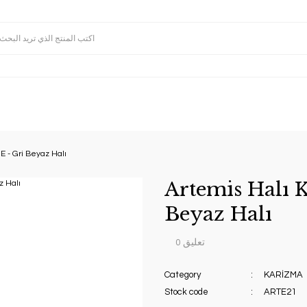
E - Gri Beyaz Halı
Artemis Halı 
Beyaz Halı
0 تعليق
Category
KARİZMA
Stock code
ARTE21