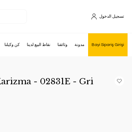
تسجيل الدخول
Bayi Sipariş Girişi
مدونة
وثائقنا
نقاط البيع لدينا
كن وكيلنا
Karizma - 02831E - Gri