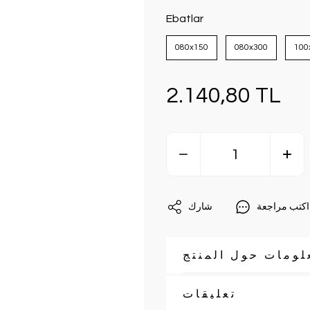
Ebatlar
080x150
080x300
100
2.140,80 TL
اكتب مراجعة
شارك
لومات حول المنتج
تعليقات