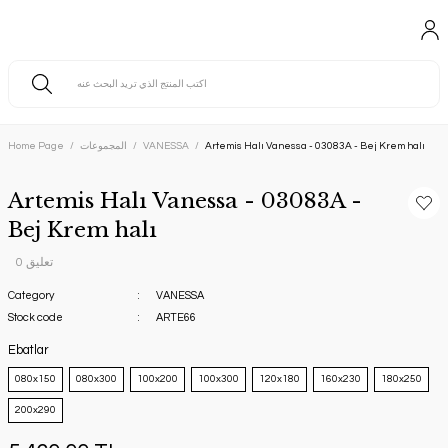
Artemis Halı Vanessa - 03083A - Bej Krem halı
VANESSA
المجموعات
Home Page
Artemis Halı Vanessa - 03083A -
Bej Krem halı
0 تعليق
Category
VANESSA
Stock code
ARTE66
Ebatlar
080x150
080x300
100x200
100x300
120x180
160x230
180x250
200x290