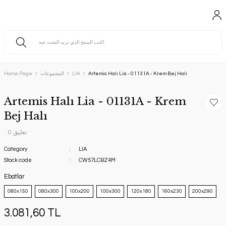
Artemis Halı Lia - 01131A - Krem Bej Halı
LIA
المجموعات
Home Page
Artemis Halı Lia - 01131A - Krem
Bej Halı
0 تعليق
Category
LIA
Stock code
CW57LCBZ4M
Ebatlar
080x150
080x300
100x200
100x300
120x180
160x230
200x290
3.081,60 TL