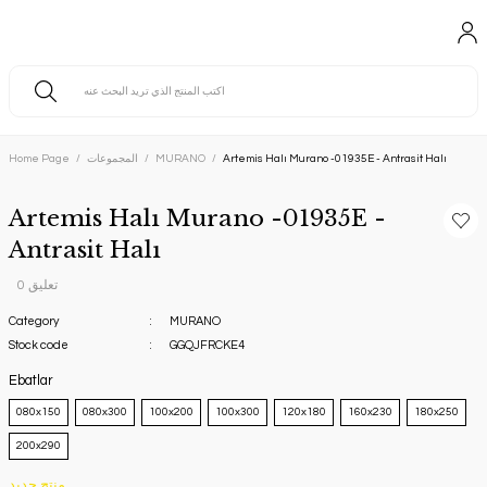
Artemis Halı Murano -01935E - Antrasit Halı
MURANO
المجموعات
Home Page
Artemis Halı Murano -01935E -
Antrasit Halı
0 تعليق
Category
MURANO
Stock code
GGQJFRCKE4
Ebatlar
080x150
080x300
100x200
100x300
120x180
160x230
180x250
200x290
منتج جديد