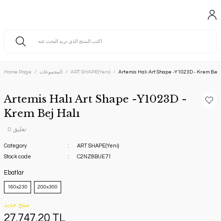
Artemis Halı Art Shape -Y1023D - Krem Bej 
ART SHAPE(Yeni)
المجموعات
Home Page
Artemis Halı Art Shape -Y1023D -
Krem Bej Halı
0 تعليق
Category
ART SHAPE(Yeni)
Stock code
C2NZ8BUE71
Ebatlar
160x230
200x300
منتج جديد
27.747,20 TL