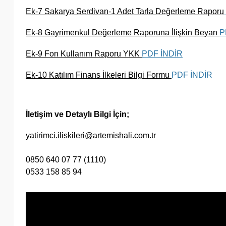
Ek-7 Sakarya Serdivan-1 Adet Tarla Değerleme Raporu
Ek-8 Gayrimenkul Değerleme Raporuna İlişkin Beyan
P
Ek-9 Fon Kullanım Raporu YKK
PDF İNDİR
Ek-10 Katılım Finans İlkeleri Bilgi Formu
PDF İNDİR
İletişim ve Detaylı Bilgi İçin;
yatirimci.iliskileri@artemishali.com.tr
0850 640 07 77 (1110)
0533 158 85 94