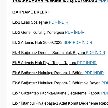
TASARRUF SAHİPLERİNE SATIŞ DUYURUSU
PDF 
İZAHNAME EKLERİ
Ek-1 Esas Sözleşme
PDF İNDİR
Ek-2 Genel Kurul İç Yönergesi
PDF İNDİR
Ek-3 Artemis Halı-30.09.2023
BDR
PDF İNDİR
Ek-4 Bağımsız Denetçi Sorumluluk Beyanı
PDF İNDİR
Ek-5 Artemis Halı Fiyat Tespit Raporu
PDF İNDİR
Ek-6 Bağımsız Hukukçu Raporu-1. Bölüm
PDF İNDİR
Ek-6 Bağımsız Hukukçu Raporu-2. Bölüm ve Beyan
PDF
Ek-7 Gaziantep Fabrika-Makine Değerleme Raporu
PDF
Ek-7 İstanbul Piyalepaşa-1 Adet Konut Değerleme Rap