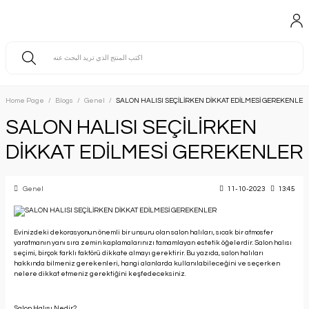
Home Page
Blogs
Genel
SALON HALISI SEÇİLİRKEN DİKKAT EDİLMESİ GEREKENLER
SALON HALISI SEÇİLİRKEN
DİKKAT EDİLMESİ GEREKENLER
Genel
11-10-2023
13:45
Evinizdeki dekorasyonun önemli bir unsuru olan salon halıları, sıcak bir atmosfer
yaratmanın yanı sıra zemin kaplamalarınızı tamamlayan estetik öğelerdir. Salon halısı
seçimi, birçok farklı faktörü dikkate almayı gerektirir. Bu yazıda, salon halıları
hakkında bilmeniz gerekenleri, hangi alanlarda kullanılabileceğini ve seçerken
nelere dikkat etmeniz gerektiğini keşfedeceksiniz.
Salon Halısı Nedir?