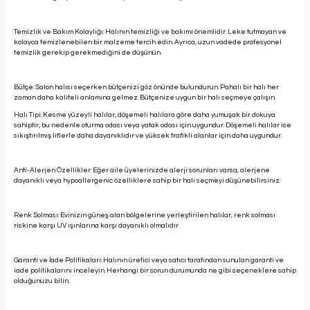
Temizlik ve Bakım Kolaylığı: Halının temizliği ve bakımı önemlidir. Leke tutmayan ve
kolayca temizlenebilen bir malzeme tercih edin. Ayrıca, uzun vadede profesyonel
temizlik gerekip gerekmediğini de düşünün.
Bütçe: Salon halısı seçerken bütçenizi göz önünde bulundurun. Pahalı bir halı her
zaman daha kaliteli anlamına gelmez. Bütçenize uygun bir halı seçmeye çalışın.
Halı Tipi: Kesme yüzeyli halılar, döşemeli halılara göre daha yumuşak bir dokuya
sahiptir, bu nedenle oturma odası veya yatak odası için uygundur. Döşemeli halılar ise
sıkıştırılmış liflerle daha dayanıklıdır ve yüksek trafikli alanlar için daha uygundur.
Anti-Alerjen Özellikler: Eğer aile üyelerinizde alerji sorunları varsa, alerjene
dayanıklı veya hypoallergenic özelliklere sahip bir halı seçmeyi düşünebilirsiniz.
Renk Solması: Evinizin güneş alan bölgelerine yerleştirilen halılar, renk solması
riskine karşı UV ışınlarına karşı dayanıklı olmalıdır.
Garanti ve İade Politikaları: Halının üretici veya satıcı tarafından sunulan garanti ve
iade politikalarını inceleyin. Herhangi bir sorun durumunda ne gibi seçeneklere sahip
olduğunuzu bilin.