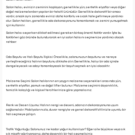
Salon halısı, evinizin zeminini kaplayan, genellikle yün, sentetik elyaflar veya diğer
doğal malzemelerden yapılan bir tekstil ürünüdür. Genellikle dekoratif bir amacı
vardır, ancak aynı zamanda evinizi daha konforlu ve sıcak hale getirmeye yardımcı
olur. Salon halıları, genellikle oda dekorasyonunu tamamlamak ve zemini yumuşatmak
için kullanılır.
Salon halısı seçerken dikkat edilmesi gereken birkaç önemli faktör vardır. İşte bu
faktörleri göz önünde bulundurarak en iyi salon halısını seçmenize yardımcı olacak
rehber:
Oda Boyutu ve Halı Boyutu İlişkisi: Öncelikle, salonunuzun boyutunu ve nereye
yerleştireceğiniz halının boyutunu dikkate alın. Genellikle, halıyı bir oda içinde
dengeleyecek ve odayı tamamlayacak bir boyut seçmek en iyisi olacaktır.
Malzeme Seçimi: Salon halılarının en yaygın malzeme seçenekleri arasında yün,
sentetik elyaflar, pamuk ve doğal lifler bulunur. Malzeme seçimini dayanıklılık,
temizlik kolaylığı ve kişisel tercihlerinize göre yapmalısınız.
Renk ve Desen Uyumu: Halının rengi ve deseni, odanızın dekorasyonuna uyum
sağlamalıdır. Mobilyalarınızla, duvar rengiyle ve genel dekoratif stilinizle uyumlu bir
halı seçmeye çalışın.
Trafik Yoğunluğu: Salonunuz ne kadar yoğun kullanılıyor? Eğer aile büyükse veya sık
sık misafir ağırlıyorsanız, daha dayanıklı bir halı seçmelisiniz.