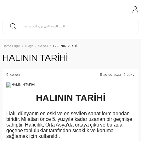
Home Page
Blogs
Genel
HALININ TARİHİ
HALININ TARİHİ
Genel
29-09-2023
09:47
HALININ TARİHİ
Halı, dünyanın en eski ve en sevilen sanat formlarından
biridir. Milattan önce 5. yüzyıla kadar uzanan bir geçmişe
sahiptir. Halıcılık, Orta Asya'da ortaya çıktı ve burada
göçebe topluluklar tarafından sıcaklık ve koruma
sağlamak için kullanıldı.