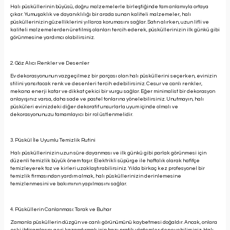
Halı püsküllerinin büyüsü, doğru malzemelerle birleştiğinde tam anlamıyla ortaya
çıkar. Yumuşaklık ve dayanıklılığı bir arada sunan kaliteli malzemeler, halı
püsküllerinizin güzelliklerini yıllarca korumasını sağlar. Satın alırken, uzun lifli ve
kaliteli malzemelerden üretilmiş olanları tercih ederek, püsküllerinizin ilk günkü gibi
görünmesine yardımcı olabilirsiniz.
2. Göz Alıcı Renkler ve Desenler
Ev dekorasyonunun vazgeçilmez bir parçası olan halı püsküllerini seçerken, evinizin
stilini yansıtacak renk ve desenleri tercih edebilirsiniz. Cesur ve canlı renkler,
mekana enerji katar ve dikkat çekici bir vurgu sağlar. Eğer minimalist bir dekorasyon
anlayışınız varsa, daha sade ve pastel tonlarına yönelebilirsiniz. Unutmayın, halı
püsküleri evinizdeki diğer dekoratif unsurlarla uyum içinde olmalı ve
dekorasyonunuzu tamamlayıcı bir rol üstlenmelidir.
3. Püskül İle Uyumlu Temizlik Rutini
Halı püsküllerinizin uzun süre dayanması ve ilk günkü gibi parlak görünmesi için
düzenli temizlik büyük önem taşır. Elektrikli süpürge ile haftalık olarak hafifçe
temizleyerek toz ve kirleri uzaklaştırabilirsiniz. Yılda birkaç kez profesyonel bir
temizlik firmasından yardım almak, halı püsküllerinizin derinlemesine
temizlenmesini ve bakımının yapılmasını sağlar.
4. Püsküllerin Canlanması: Tarak ve Buhar
Zamanla püsküllerin düzgün ve canlı görünümünü kaybetmesi doğaldır. Ancak, onlara