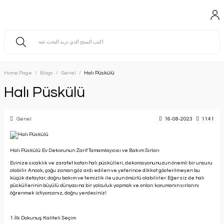
Home Page
Blogs
Genel
Halı Püskülü
Halı Püskülü
Genel
16-08-2023
11:41
Halı Püskülü: Ev Dekorunun Zarif Tamamlayıcısı ve Bakım Sırları
Evinize sıcaklık ve zarafet katan halı püskülleri, dekorasyonunuzun önemli bir unsuru
olabilir. Ancak, çoğu zaman göz ardı edilen ve yeterince dikkat gösterilmeyen bu
küçük detaylar, doğru bakım ve temizlik ile uzun ömürlü olabilirler. Eğer siz de halı
püsküllerinin büyülü dünyasına bir yolculuk yapmak ve onları korumanın sırlarını
öğrenmek istiyorsanız, doğru yerdesiniz!
1. İlk Dokunuş: Kaliteli Seçim