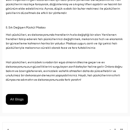
eski ihtişamlarını geri kazandırmak için bazı pratik yöntemler deneyebilirsiniz. Halı
püsküllerini nazikçe tarayarak, düğümlenmiş ve sıkışmış lifleri açabilir ve hacimli bir
görünüm elde edebilirsiniz. Ayrıca, düşük ısıdaki bir buhar makinesi ile püsküllerin
şekillerini düzeltmek de etkili bir yöntemdir.
5. Sık Değişen Püskül Modası
Halı püskülleri, ev dekorasyonunda trendlerin hızla değiştiği bir alan. Yenilenen
trendleri takip ederek halı püsküllerinizi değiştirmek, mekanınıza hızlı ve ekonomik
bir güncelleme katmanın harika bir yoludur. Modaya uygun, canlı ve ilgi çekici halı
püskülleriyle mekanınızı sürekli olarak taze ve tarz tutabilirsiniz.
Hali püskülleri, evinizdeki sıradan bir eşya olmanın ötesine geçer ve ev
dekorasyonunuzun güzelliklerini vurgulayan zarif detaylar haline gelir. Onlara doğru
bakım ve özen göstererek, evinizdeki estetik atmosferi daha da yükseltebilir ve
unutulmaz bir dekorasyon deneyimi yaşayabilirsiniz. Haydi, halı püsküllerinin sihirli
dünyasına adım atın ve dekorasyonunuzda fark yaratın!
All Blogs