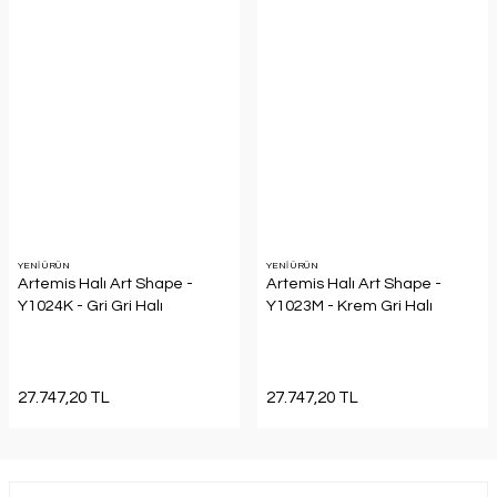
YENİ ÜRÜN
YENİ ÜRÜN
Artemis Halı Art Shape -
Artemis Halı Art Shape -
Y1024K - Gri Gri Halı
Y1023M - Krem Gri Halı
27.747,20 TL
27.747,20 TL