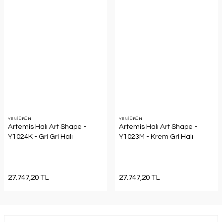
YENİ ÜRÜN
YENİ ÜRÜN
Artemis Halı Art Shape -
Artemis Halı Art Shape -
Y1024K - Gri Gri Halı
Y1023M - Krem Gri Halı
27.747,20 TL
27.747,20 TL